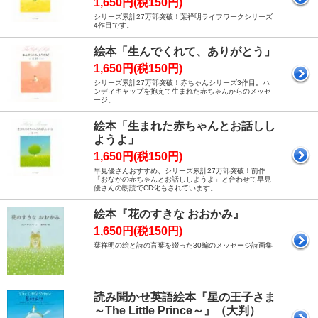
1,650円(税150円)
シリーズ累計27万部突破！葉祥明ライフワークシリーズ
4作目です。
絵本「生んでくれて、ありがとう」
1,650円(税150円)
シリーズ累計27万部突破！赤ちゃんシリーズ3作目。ハ
ンディキャップを抱えて生まれた赤ちゃんからのメッセ
ージ。
絵本「生まれた赤ちゃんとお話しし
ようよ」
1,650円(税150円)
早見優さんおすすめ、シリーズ累計27万部突破！前作
「おなかの赤ちゃんとお話ししようよ」と合わせて早見
優さんの朗読でCD化もされています。
絵本『花のすきな おおかみ』
1,650円(税150円)
葉祥明の絵と詩の言葉を綴った30編のメッセージ詩画集
読み聞かせ英語絵本『星の王子さま
～The Little Prince～』（大判）