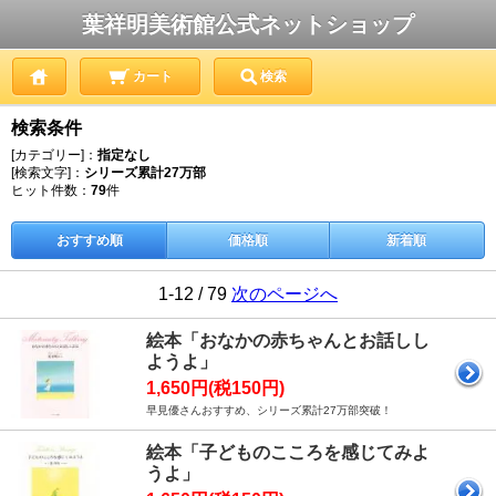
葉祥明美術館公式ネットショップ
カート
検索
検索条件
[カテゴリー]：
指定なし
[検索文字]：
シリーズ累計27万部
ヒット件数：
79
件
おすすめ順
価格順
新着順
1-12 / 79
次のページへ
絵本「おなかの赤ちゃんとお話しし
ようよ」
1,650円(税150円)
早見優さんおすすめ、シリーズ累計27万部突破！
絵本「子どものこころを感じてみよ
うよ」