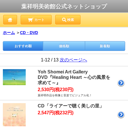
葉祥明美術館公式ネットショップ
カート
検索
ホーム
＞
CD・DVD
おすすめ順
価格順
新着順
1-12 / 13
次のページへ
Yoh Shomei Art Gallery
DVD『Healing Heart ～心の風景を
求めて～』
2,530円(税230円)
葉祥明作品を映像と音楽でビジュアル化！
CD「ライアーで聴く美しの里」
2,547円(税232円)