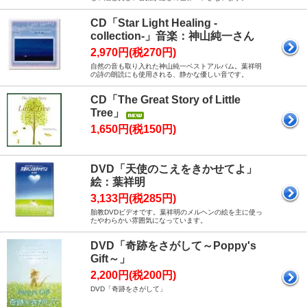
CD「Star Light Healing -
collection-」音楽：神山純一さん
2,970円(税270円)
自然の音も取り入れた神山純一ベストアルバム。葉祥明
の詩の朗読にも使用される、静かな優しい音です。
CD「The Great Story of Little
Tree」
1,650円(税150円)
DVD「天使のこえをきかせてよ」
絵：葉祥明
3,133円(税285円)
胎教DVDビデオです。葉祥明のメルヘンの絵を主に使っ
たやわらかい雰囲気になっています。
DVD「奇跡をさがして～Poppy's
Gift～」
2,200円(税200円)
DVD「奇跡をさがして」