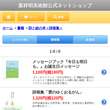
葉祥明美術館公式ネットショップ
カート
検索
ホーム
＞
書籍
＞
詩と絵の本＜詩画集＞
おすすめ順
価格順
新着順
1-8 / 8
メッセージブック『今日も明日
も。』お誕生日メッセージ
1,100円(税100円)
【メッセージブック『今日も明日も』】感動のお誕生日
メッセージ！家族や大切な方への贈り物に最適。美しい
イラストと心温まる文章が魅力。
詩画集「雲のゆくおるがん」
1,320円(税120円)
今年90歳を迎える哲学者／美学者・今道友信と葉祥明の
絵が響き合う…。