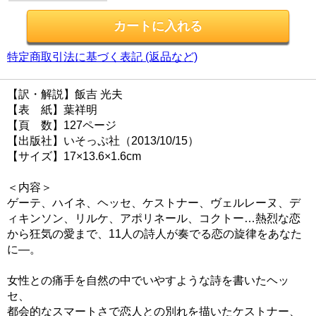
特定商取引法に基づく表記 (返品など)
【訳・解説】飯吉 光夫
【表 紙】葉祥明
【頁 数】127ページ
【出版社】いそっぷ社（2013/10/15）
【サイズ】17×13.6×1.6cm
＜内容＞
ゲーテ、ハイネ、ヘッセ、ケストナー、ヴェルレーヌ、デ
ィキンソン、リルケ、アポリネール、コクトー…熱烈な恋
から狂気の愛まで、11人の詩人が奏でる恋の旋律をあなた
に―。
女性との痛手を自然の中でいやすような詩を書いたヘッ
セ、
都会的なスマートさで恋人との別れを描いたケストナー、