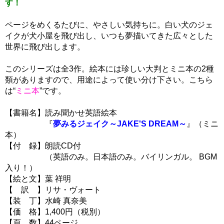
す！
ページをめくるたびに、やさしい気持ちに。白い犬のジェ
イクが犬小屋を飛び出し、いつも夢描いてきた広々とした
世界に飛び出します。
このシリーズは全3作。絵本には珍しい大判とミニ本の2種
類がありますので、用途によって使い分け下さい。こちら
は“
ミニ本
”です。
【書籍名】読み聞かせ英語絵本
『
夢みるジェイク～JAKE'S DREAM～
』（ミニ
本）
【付 録】朗読CD付
（英語のみ。日本語のみ。バイリンガル。 BGM
入り！）
【絵と文】葉 祥明
【 訳 】リサ・ヴォート
【装 丁】水崎 真奈美
【価 格】1,400円（税別）
【頁 数】44ページ