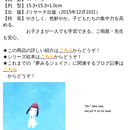
【判 型】15.3×15.3×1.0cm
【出 版】Jリサーチ出版（2015年12月10日）
【特 長】やさしく、色鮮やか。子どもたちの集中力を高
める。
お子さまが一人でも学習できる。ご両親・先生
も安心。
★この商品の詳しい紹介は
こちら
からどうぞ！
★シリーズ絵本は
こちら
からどうぞ！
★これまでの『夢みるジェイク』に関連するブログ記事は
こちら
からどうぞ！