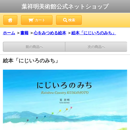
葉祥明美術館公式ネットショップ
カート
検索
ホーム
＞
書籍
＞
心をみつめる絵本
＞
絵本「にじいろのみち」
前の商品へ
次の商品へ
絵本「にじいろのみち」