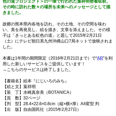
色の道プロジェクト＞の一環で行われた葉祥明密着取材。
その時に訪れた数々の場所を未来へのメッセージとして描
きました。
故郷の熊本県内各地を訪れ、その土地、その空間を味わ
い、美を再発見し、絵を描き、文章を添えました。その様
子は「きっとある虹色の道」と題して2015年2月21日
（土）にテレビ朝日系九州沖縄山口7局ネットで放映されま
した。
本書は1年間の期間限定（2016年2月21日まで）で“
AR
”を利
用した新しいサービスをご提供しています！
→こちらのサービスは終了しました。
【書籍名】絵本『にじいろのみち』
【絵と文】葉祥明
【装 丁】水崎真奈美（BOTANICA）
【頁 数】32ページ
【判 型】28.4×22.6×0.8cm（縦×横×厚）A4変型 判
【出 版】自由国民社（2015年2月27日）