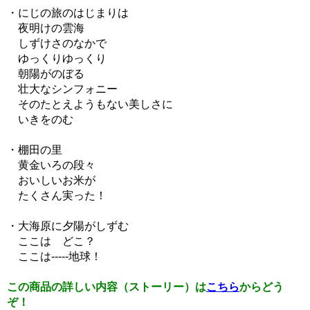
・にじの旅のはじまりは
夜明けの雲海
しずけさのなかで
ゆっくりゆっくり
朝陽がのぼる
壮大なシンフォニー
そのたとえようもない美しさに
いきをのむ
・棚田の里
黄金いろの段々
おいしいお米が
たくさん実った！
・大海原に夕陽がしずむ
ここは どこ？
ここは-----地球！
この商品の詳しい内容（ストーリー）は
こちら
からどう
ぞ！