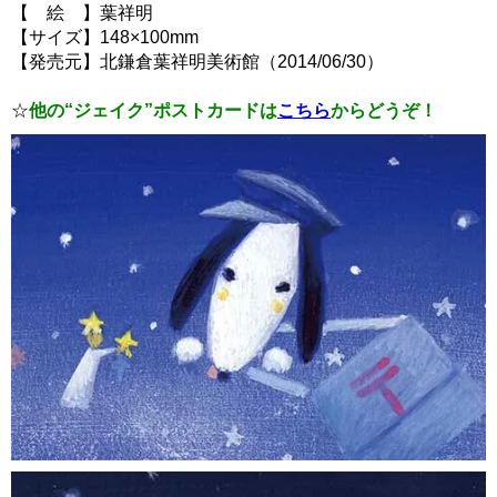
【 絵 】葉祥明
【サイズ】148×100mm
【発売元】北鎌倉葉祥明美術館（2014/06/30）
☆
他の“ジェイク”ポストカードは
こちら
からどうぞ！