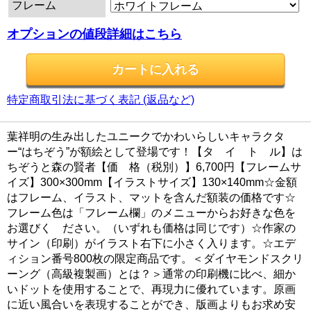
フレーム
オプションの値段詳細はこちら
特定商取引法に基づく表記 (返品など)
葉祥明の生み出したユニークでかわいらしいキャラクタ
ー“はちぞう”が額絵として登場です！【タ イ ト ル】は
ちぞうと森の賢者【価 格（税別）】6,700円【フレームサ
イズ】300×300mm【イラストサイズ】130×140mm☆金額
はフレーム、イラスト、マットを含んだ額装の価格です☆
フレーム色は「フレーム欄」のメニューからお好きな色を
お選びく ださい。（いずれも価格は同じです）☆作家の
サイン（印刷）がイラスト右下に小さく入ります。☆エデ
ィション番号800枚の限定商品です。＜ダイヤモンドスクリ
ーング（高級複製画）とは？＞通常の印刷機に比べ、細か
いドットを使用することで、再現力に優れています。原画
に近い風合いを表現することができ、版画よりもお求め安