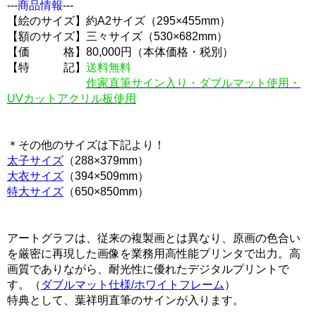
---
商品情報
---
【絵のサイズ】約A2サイズ（295×455mm）
【額のサイズ】三々サイズ（530×682mm）
【価 格】80,000円（本体価格・税別）
【特 記】
送料無料
作家直筆サイン入り・ダブルマット使用・
UVカットアクリル板使用
＊その他のサイズは下記より！
太子サイズ
（288×379mm）
大衣サイズ
（394×509mm）
特大サイズ
（650×850mm）
アートグラフは、従来の複製画とは異なり、原画の色合い
を厳密に再現した画像を業務用高性能プリンタで出力。高
画質でありながら、耐光性に優れたデジタルプリントで
す。（
ダブルマット仕様/ホワイトフレーム
）
特典として、葉祥明直筆のサインが入ります。