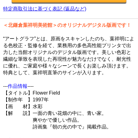
特定商取引法に基づく表記 (返品など)
＜北鎌倉葉祥明美術館＞のオリジナルデジタル版画です！
“アートグラフ”とは、原画をスキャンしたのち、葉祥明によ
る色校正・監修を経て、業務用の多色高性能プリンタで出
力した当館オリジナルのデジタル版画です。美しい色彩と
繊細な筆致を表現した再現性が魅力なだけでなく、耐光性
に優れ、ご家庭や様々なシーンで長くお楽しみ頂けます。
特典として、葉祥明直筆のサインが入ります。
---
作品情報
----
【タイトル】Flower Field
【制作年 】1997年
【画 材】水彩
【解 説】一面の青い花畑の中に、青い家。
爽やかで優しい作品。
詩画集『朝の光の中で』掲載作品。