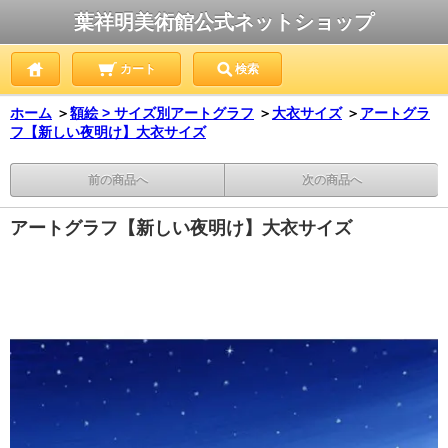
葉祥明美術館公式ネットショップ
カート
検索
ホーム
＞
額絵 > サイズ別アートグラフ
＞
大衣サイズ
＞
アートグラ
フ【新しい夜明け】大衣サイズ
前の商品へ
次の商品へ
アートグラフ【新しい夜明け】大衣サイズ