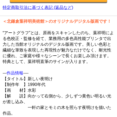
特定商取引法に基づく表記 (返品など)
＜北鎌倉葉祥明美術館＞のオリジナルデジタル版画です！
“アートグラフ”とは、原画をスキャンしたのち、葉祥明によ
る色校正・監修を経て、業務用の多色高性能プリンタで出
力した当館オリジナルのデジタル版画です。美しい色彩と
繊細な筆致を表現した再現性が魅力なだけでなく、耐光性
に優れ、ご家庭や様々なシーンで長くお楽しみ頂けます。
特典として、葉祥明直筆のサインが入ります。
---
作品情報
----
【タイトル】新しい夜明け
【制作年 】1990年代
【画 材】水彩
【解 説】向かって右側から、少しずつ黄色い明るい光
が差し込み、
一軒の家とモミの木を照らす夜明けを描いた
作品。