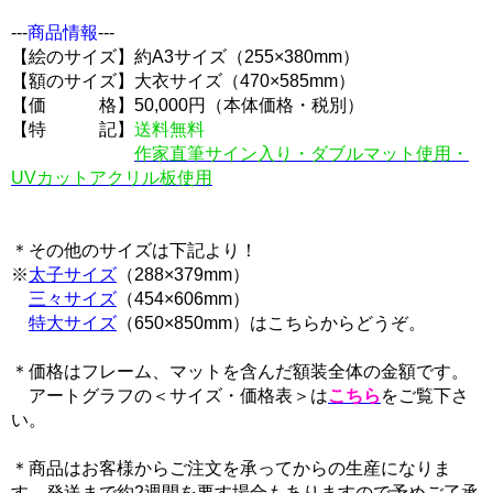
---
商品情報
---
【絵のサイズ】約A3サイズ（255×380mm）
【額のサイズ】大衣サイズ（470×585mm）
【価 格】50,000円（本体価格・税別）
【特 記】
送料無料
作家直筆サイン入り・ダブルマット使用・
UVカットアクリル板使用
＊その他のサイズは下記より！
※
太子サイズ
（288×379mm）
三々サイズ
（454×606mm）
特大サイズ
（650×850mm）はこちらからどうぞ。
＊価格はフレーム、マットを含んだ額装全体の金額です。
アートグラフの＜サイズ・価格表＞は
こちら
をご覧下さ
い。
＊商品はお客様からご注文を承ってからの生産になりま
す。発送まで約2週間を要す場合もありますので予めご了承