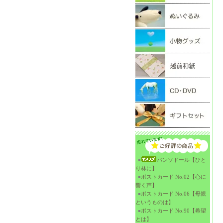
パンソドール【ひと
り林に】
ポストカード No.02【心に
響く声】
ポストカード No.06【母親
というものは】
ポストカード No.90【希望
とは】