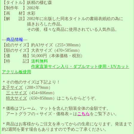
【タイトル】妖精の棲む森
【制作年 】2002年
【画 材】水彩
【解 説】2002年に出版した同名タイトルの書籍表紙絵の為に
描きおろした作品。
その後、様々な商品に使用されている人気作品。
---
商品情報
---
【絵のサイズ】約A3サイズ（255×380mm）
【額のサイズ】大衣サイズ（470×585mm）
【価 格】50,000円（本体価格・税別）
【特 記】
送料無料
作家直筆サイン入り・ダブルマット使用・UVカット
アクリル板使用
＊その他のサイズは下記より！
太子サイズ
（288×379mm）
三々サイズ
（454×606mm）
特大サイズ
（650×850mm）はこちらからどうぞ。
＊価格はフレーム、マットを含んだ額装全体の金額です。
アートグラフの＜サイズ・価格表＞は
こちら
をご覧下さい。
＊商品はお客様からご注文を承ってからの生産になります。発送まで
約2週間を要す場合もありますので予めご了承ください。