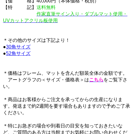
【価 格】40,000円（本体価格・税別）
【特 記】
送料無料
作家直筆サイン入り・ダブルマット使用・
UVカットアクリル板使用
＊その他のサイズは下記より！
●
30角サイズ
●
52角サイズ
＊価格はフレーム、マットを含んだ額装全体の金額です。
アートグラフの＜サイズ・価格表＞は
こちら
をご覧下さ
い。
＊商品はお客様からご注文を承ってからの生産になりま
す。発送まで約2週間を要す場合もありますので予めご了承
ください。
＊特にお急ぎの場合や到着日の目安を知っておきたいな
ど、ご質問のある方は当館までお気軽にお問い合わせくだ