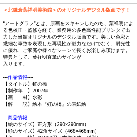
＜北鎌倉葉祥明美術館＞のオリジナルデジタル版画です！
“アートグラフ”とは、原画をスキャンしたのち、葉祥明によ
る色校正・監修を経て、業務用の多色高性能プリンタで出
力した当館オリジナルのデジタル版画です。美しい色彩と
繊細な筆致を表現した再現性が魅力なだけでなく、耐光性
に優れ、ご家庭や様々なシーンで長くお楽しみ頂けます。
特典として、葉祥明直筆のサインが
入ります。
---
作品情報
----
【タイトル】虹の橋
【制作年 】2007年
【画 材】水彩
【解 説】絵本『虹の橋』の表紙絵
---
商品情報
--
【絵のサイズ】正方形（290×290mm）
【額のサイズ】42角サイズ（468×468mm）