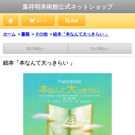
葉祥明美術館公式ネットショップ
カート
検索
ホーム
＞
書籍
＞
その他
＞
絵本「本なんて大っきらい 」
前の商品へ
次の商品へ
絵本「本なんて大っきらい 」