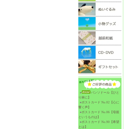
パンソドール【ひと
り林に】
ポストカード No.02【心に
響く声】
ポストカード No.06【母親
というものは】
ポストカード No.90【希望
とは】