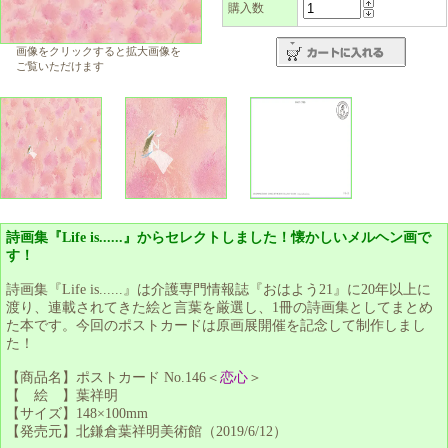
購入数
画像をクリックすると拡大画像を
ご覧いただけます
詩画集『Life is......』からセレクトしました！懐かしいメルヘン画で
す！
詩画集『Life is......』は介護専門情報誌『おはよう21』に20年以上に
渡り、連載されてきた絵と言葉を厳選し、1冊の詩画集としてまとめ
た本です。今回のポストカードは原画展開催を記念して制作しまし
た！
【商品名】ポストカード No.146＜
恋心
＞
【 絵 】葉祥明
【サイズ】148×100mm
【発売元】北鎌倉葉祥明美術館（2019/6/12）