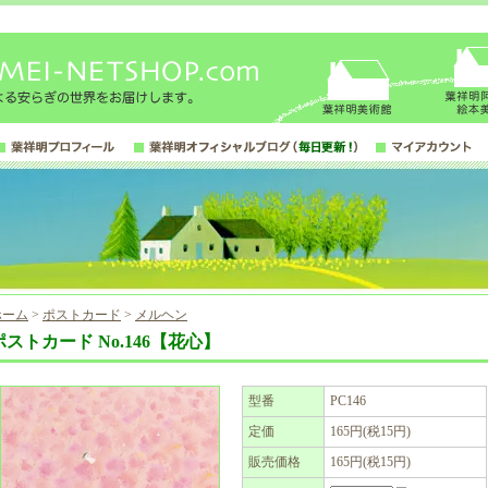
ホーム
>
ポストカード
>
メルヘン
ポストカード No.146【花心】
型番
PC146
定価
165円(税15円)
販売価格
165円(税15円)