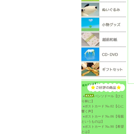
パンソドール【ひと
り林に】
ポストカード No.02【心に
響く声】
ポストカード No.06【母親
というものは】
ポストカード No.90【希望
とは】