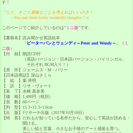
す！
「
ただ、すごく素敵なことを考えればいいのさ！
～You just think lovely wonderful thoughts！
～
このページでご紹介しているのは“
ミニ版
”です。
【書籍名】読み聞かせ英語絵本
『
ピーターパンとウェンディ～Peter and Wendy～
』（
ミ
ニ版
）
【付 録】朗読CD付
（英語バージョン・日本語バージョン・バイリンガル。
それぞれ BGM入り！）
【原 作】ジェームズ・M・バリー
【日本語再話】深山さくら
【 絵 】葉 祥明
【 訳 】リサ・ヴォート
【装 丁】水崎 真奈美
【価 格】1,400円（税別）
【頁 数】60ページ
【判 型】15.3×15.3×1.0cm
【出 版】Jリサーチ出版（2017年10月10日）
【特 長】だれもが知っている名作だから、安心して英語が読める・
聞ける。
美しい絵と言葉。小さなお子様のアート感覚も育つ。