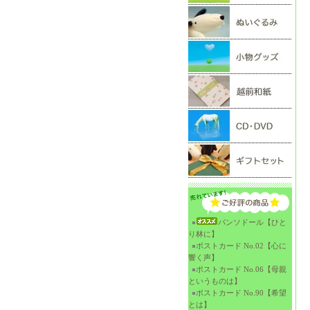
パンソドール【ひと
り林に】
ポストカード No.02【心に
響く声】
ポストカード No.06【母親
というものは】
ポストカード No.90【希望
とは】