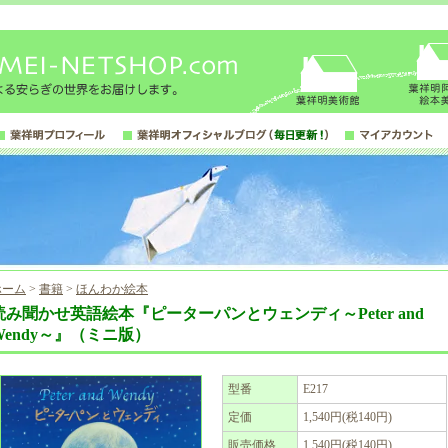
ホーム
>
書籍
>
ほんわか絵本
読み聞かせ英語絵本『ピーターパンとウェンディ～Peter and
Wendy～』（ミニ版）
型番
E217
定価
1,540円(税140円)
販売価格
1,540円(税140円)