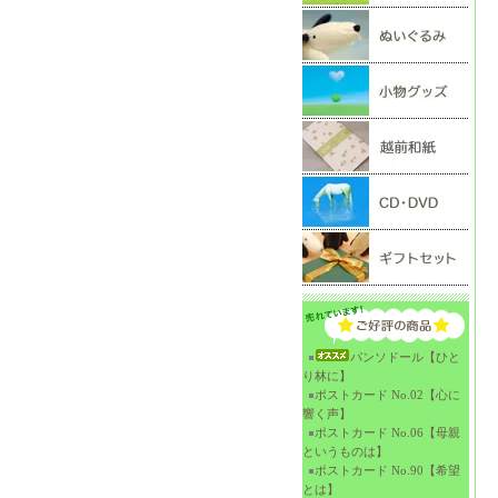
パンソドール【ひと
り林に】
ポストカード No.02【心に
響く声】
ポストカード No.06【母親
というものは】
ポストカード No.90【希望
とは】