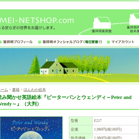
ホーム
>
書籍
>
ほんわか絵本
読み聞かせ英語絵本『ピーターパンとウェンディ～Peter and
Wendy～』（大判）
型番
E217
定価
1,980円(税180円)
販売価格
1,980円(税180円)