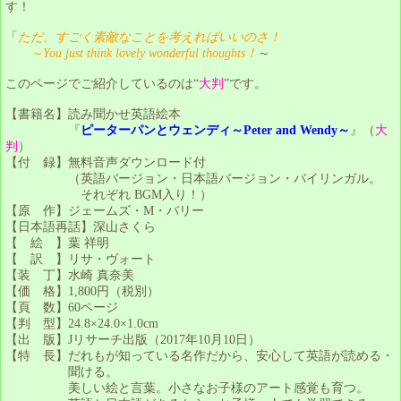
す！
「
ただ、すごく素敵なことを考えればいいのさ！
～You just think lovely wonderful thoughts！
～
このページでご紹介しているのは“
大判
”です。
【書籍名】読み聞かせ英語絵本
『
ピーターパンとウェンディ～Peter and Wendy～
』（
大
判
）
【付 録】無料音声ダウンロード付
（英語バージョン・日本語バージョン・バイリンガル。
それぞれ BGM入り！）
【原 作】ジェームズ・M・バリー
【日本語再話】深山さくら
【 絵 】葉 祥明
【 訳 】リサ・ヴォート
【装 丁】水崎 真奈美
【価 格】1,800円（税別）
【頁 数】60ページ
【判 型】24.8×24.0×1.0cm
【出 版】Jリサーチ出版（2017年10月10日）
【特 長】だれもが知っている名作だから、安心して英語が読める・
聞ける。
美しい絵と言葉。小さなお子様のアート感覚も育つ。