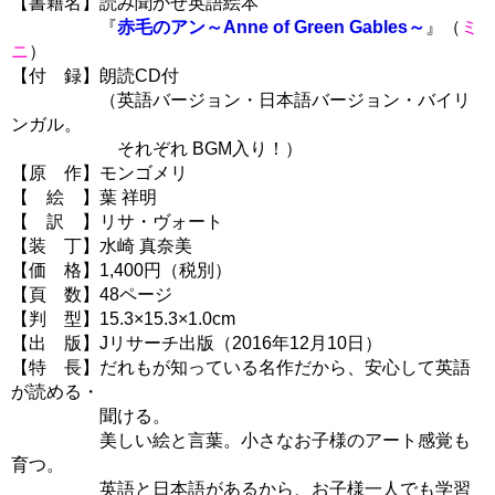
【書籍名】読み聞かせ英語絵本
『
赤毛のアン～Anne of Green Gables～
』（
ミ
ニ
）
【付 録】朗読CD付
（英語バージョン・日本語バージョン・バイリ
ンガル。
それぞれ BGM入り！）
【原 作】モンゴメリ
【 絵 】葉 祥明
【 訳 】リサ・ヴォート
【装 丁】水崎 真奈美
【価 格】1,400円（税別）
【頁 数】48ページ
【判 型】15.3×15.3×1.0cm
【出 版】Jリサーチ出版（2016年12月10日）
【特 長】だれもが知っている名作だから、安心して英語
が読める・
聞ける。
美しい絵と言葉。小さなお子様のアート感覚も
育つ。
英語と日本語があるから、お子様一人でも学習