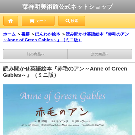
葉祥明美術館公式ネットショップ
カート
検索
ホーム
＞
書籍
＞
ほんわか絵本
＞
読み聞かせ英語絵本『赤毛のアン
～Anne of Green Gables～』（ミニ版）
前の商品へ
次の商品へ
読み聞かせ英語絵本『赤毛のアン～Anne of Green
Gables～』（ミニ版）