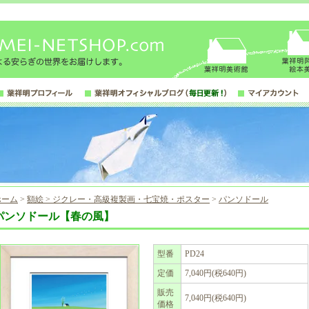
ホーム
>
額絵 > ジクレー・高級複製画・七宝焼・ポスター
>
パンソドール
パンソドール【春の風】
型番
PD24
定価
7,040円(税640円)
販売
7,040円(税640円)
価格