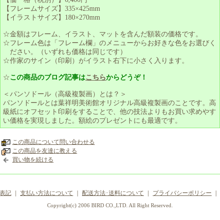
【フレームサイズ】335×425mm
【イラストサイズ】180×270mm
☆金額はフレーム、イラスト、マットを含んだ額装の価格です。
☆フレーム色は「フレーム欄」のメニューからお好きな色をお選びく
ださい。（いずれも価格は同じです）
☆作家のサイン（印刷）がイラスト右下に小さく入ります。
☆
この商品のブログ記事は
こちら
からどうぞ！
＜パンソドール（高級複製画）とは？＞
パンソドールとは葉祥明美術館オリジナル高級複製画のことです。高
級紙にオフセット印刷をすることで、他の技法よりもお買い求めやす
い価格を実現しました。額絵のプレゼントにも最適です。
この商品について問い合わせる
この商品を友達に教える
買い物を続ける
表記
｜
支払い方法について
｜
配送方法･送料について
｜
プライバシーポリシー
Copyright(c) 2006 BIRD CO.,LTD. All Right Reserved.