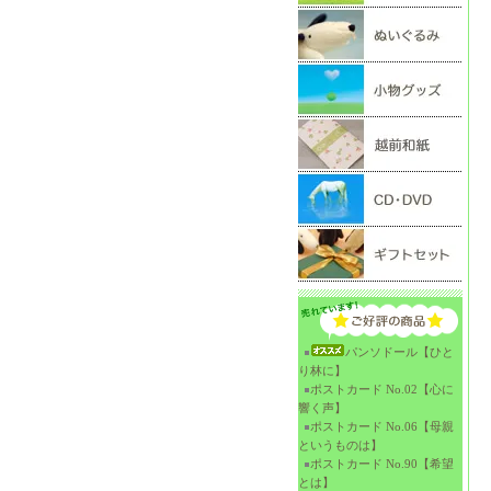
パンソドール【ひと
り林に】
ポストカード No.02【心に
響く声】
ポストカード No.06【母親
というものは】
ポストカード No.90【希望
とは】