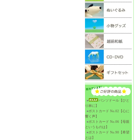
パンソドール【ひと
り林に】
ポストカード No.02【心に
響く声】
ポストカード No.06【母親
というものは】
ポストカード No.90【希望
とは】