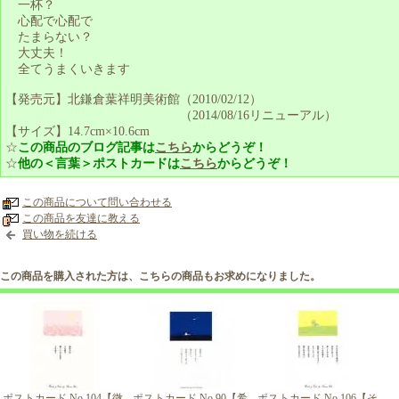
一杯？
心配で心配で
たまらない？
大丈夫！
全てうまくいきます
【発売元】北鎌倉葉祥明美術館（2010/02/12）
（2014/08/16リニューアル）
【サイズ】14.7cm×10.6cm
☆
この商品のブログ記事は
こちら
からどうぞ！
☆
他の＜言葉＞ポストカードは
こちら
からどうぞ！
この商品について問い合わせる
この商品を友達に教える
買い物を続ける
この商品を購入された方は、こちらの商品もお求めになりました。
ポストカード No.104【微
ポストカード No.90【希
ポストカード No.106【そ