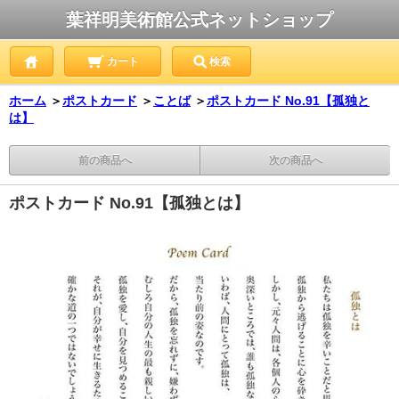
葉祥明美術館公式ネットショップ
カート
検索
ホーム
＞
ポストカード
＞
ことば
＞
ポストカード No.91【孤独と
は】
前の商品へ
次の商品へ
ポストカード No.91【孤独とは】